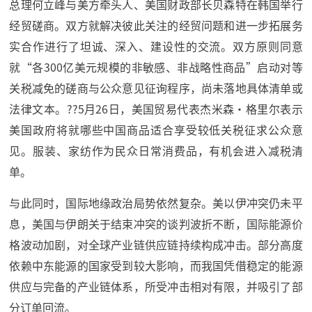
总理何立峰与美方牵头人、美国财政部长贝森特在韩国举行
经贸磋商。双方就解决彼此关注的经贸问题和进一步拓展务
实合作进行了坦诚、深入、建设性的交流。双方原则同意
就“各300亿美元规模的非敏感、非战略性商品”启动对等
关税减免的磋商与公众意见征询程序，尚未落地具体清单或
法律文本。??5月26日，美国贸易代表杰米森·格里尔表示
美国政府将就哪些中国商品适合享受较低关税征求公众意
见。服装、家纺作为民众日常消费品，有机会进入减税清
单。
与此同时，国际地缘政治局势依然复杂。美以伊冲突仍未平
息，美国与伊朗关于结束冲突的谈判波折不断，国际能源价
格波动加剧，对全球产业链供应链持续构成冲击。部分高度
依赖中东能源的国家受到较大影响，而我国凭借稳定的能源
供应与完备的产业链体系，所受冲击相对有限，并吸引了部
分订单回流。